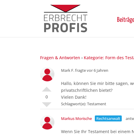
Beiträg
Fragen & Antworten
›
Kategorie: Form des Tes
Mark F.
fragte vor 6 Jahren
Hallo, können Sie mir bitte sagen, 
privatschriftlichen bietet?
0
Vielen Dank!
Schlagwort(e):
Testament
Markus Morische
antw
Wenn Sie Ihr Testament bei einem N