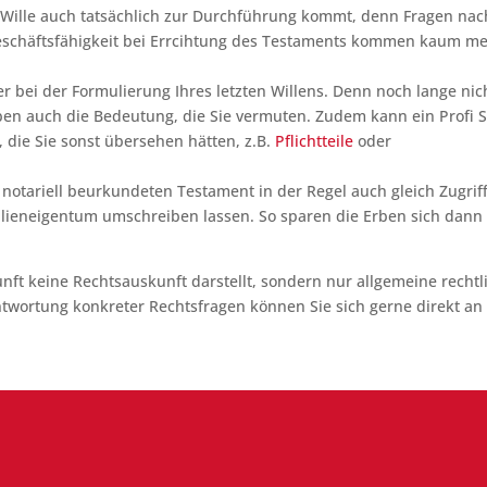
hr Wille auch tatsächlich zur Durchführung kommt, denn Fragen nac
Geschäftsfähigkeit bei Errcihtung des Testaments kommen kaum m
er bei der Formulierung Ihres letzten Willens. Denn noch lange nic
aben auch die Bedeutung, die Sie vermuten. Zudem kann ein Profi S
 die Sie sonst übersehen hätten, z.B.
Pflichtteile
oder
notariell beurkundeten Testament in der Regel auch gleich Zugriff
eneigentum umschreiben lassen. So sparen die Erben sich dann
unft keine Rechtsauskunft darstellt, sondern nur allgemeine rechtl
twortung konkreter Rechtsfragen können Sie sich gerne direkt an