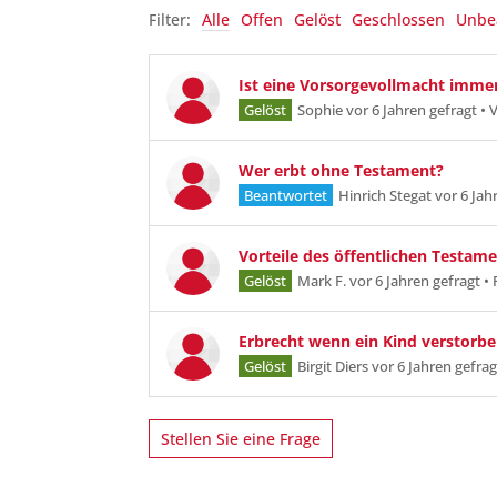
Filter:
Alle
Offen
Gelöst
Geschlossen
Unbe
Ist eine Vorsorgevollmacht immer
Gelöst
Sophie
vor 6 Jahren gefragt
•
Wer erbt ohne Testament?
Beantwortet
Hinrich Stegat
vor 6 Jah
Vorteile des öffentlichen Testam
Gelöst
Mark F.
vor 6 Jahren gefragt
•
Erbrecht wenn ein Kind verstorbe
Gelöst
Birgit Diers
vor 6 Jahren gefrag
Stellen Sie eine Frage