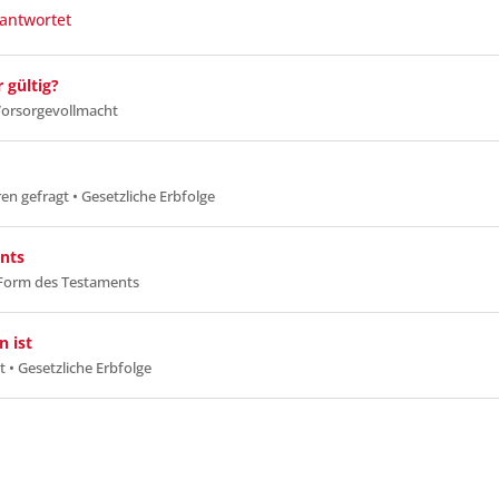
antwortet
 gültig?
Vorsorgevollmacht
ren gefragt
•
Gesetzliche Erbfolge
ents
Form des Testaments
n ist
t
•
Gesetzliche Erbfolge