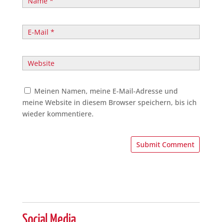
Meinen Namen, meine E-Mail-Adresse und
meine Website in diesem Browser speichern, bis ich
wieder kommentiere.
A
l
t
e
r
n
Social Media