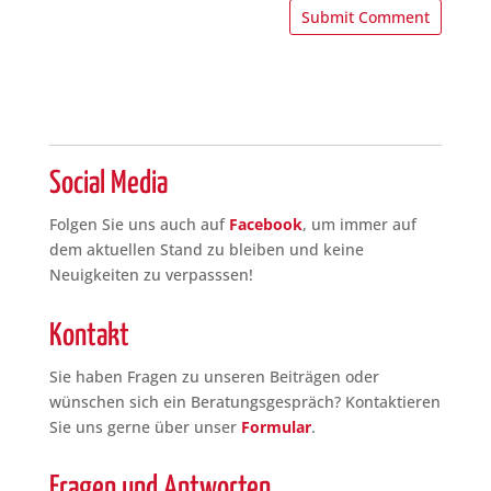
A
l
t
e
r
n
Social Media
a
t
Folgen Sie uns auch auf
Facebook
, um immer auf
i
dem aktuellen Stand zu bleiben und keine
v
Neuigkeiten zu verpasssen!
e
:
Kontakt
Sie haben Fragen zu unseren Beiträgen oder
wünschen sich ein Beratungsgespräch? Kontaktieren
Sie uns gerne über unser
Formular
.
Fragen und Antworten